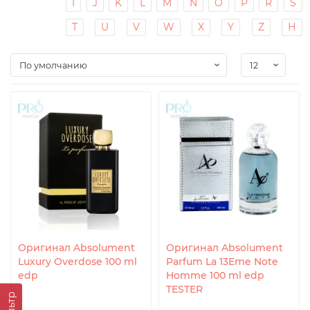
I
J
K
L
M
N
O
P
R
S
T
U
V
W
X
Y
Z
Н
Оригинал Absolument
Оригинал Absolument
Luxury Overdose 100 ml
Parfum La 13Eme Note
edp
Homme 100 ml edp
TESTER