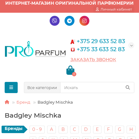
ИНТЕРНЕТ-МАГАЗИН ОРИГИНАЛЬНОЙ ПАРФЮМЕРИИ
Личный кабинет
+375 29 633 52 83
+375 33 633 52 83
ЗАКАЗАТЬ ЗВОНОК
0
Все категории
Бренд
Badgley Mischka
Badgley Mischka
Бренды
0 - 9
A
B
C
D
E
F
G
H