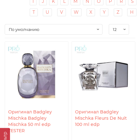
I
J
K
L
M
N
O
P
R
S
T
U
V
W
X
Y
Z
Н
Оригинал Badgley
Оригинал Badgley
Mischka Badgley
Mischka Fleurs De Nuit
Mischka 50 ml edp
100 ml edp
TESTER