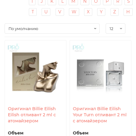
I
J
K
L
M
N
O
P
R
S
T
U
V
W
X
Y
Z
Н
Оригинал Billie Eilish
Оригинал Billie Eilish
Eilish отливант 2 ml с
Your Turn отливант 2 ml
атомайзером
с атомайзером
Объем
Объем