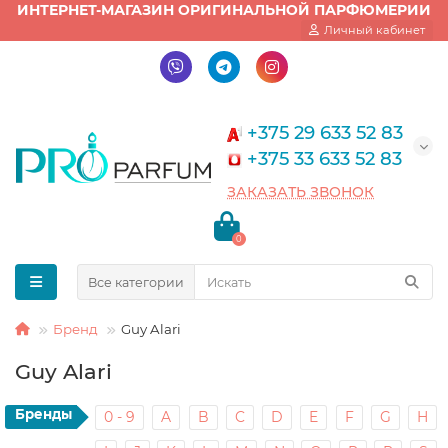
ИНТЕРНЕТ-МАГАЗИН ОРИГИНАЛЬНОЙ ПАРФЮМЕРИИ
Личный кабинет
+375 29 633 52 83
+375 33 633 52 83
ЗАКАЗАТЬ ЗВОНОК
0
Все категории
Бренд
Guy Alari
Guy Alari
Бренды
0 - 9
A
B
C
D
E
F
G
H