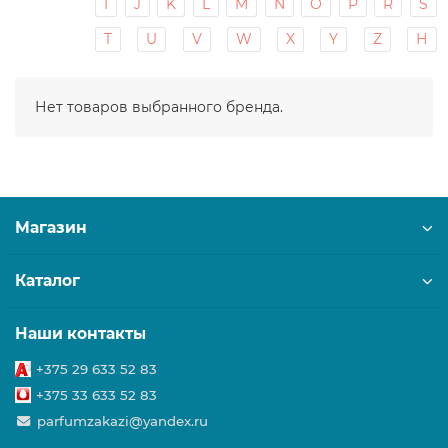
I
J
K
L
M
N
O
P
R
S
T
U
V
W
X
Y
Z
Н
Нет товаров выбранного бренда.
Магазин
Каталог
Наши контакты
+375 29 633 52 83
+375 33 633 52 83
parfumzakazi@yandex.ru