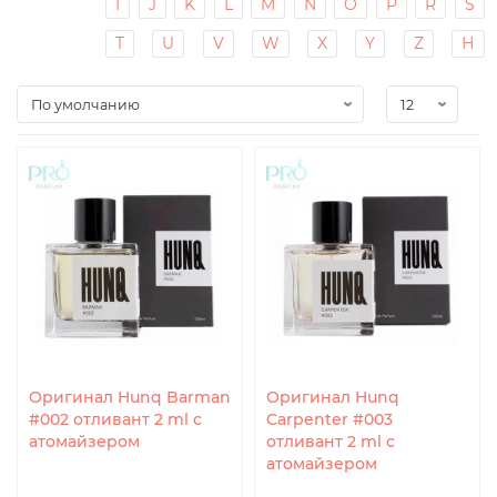
I
J
K
L
M
N
O
P
R
S
T
U
V
W
X
Y
Z
Н
Оригинал Hunq Barman
Оригинал Hunq
#002 отливант 2 ml с
Carpenter #003
атомайзером
отливант 2 ml с
атомайзером