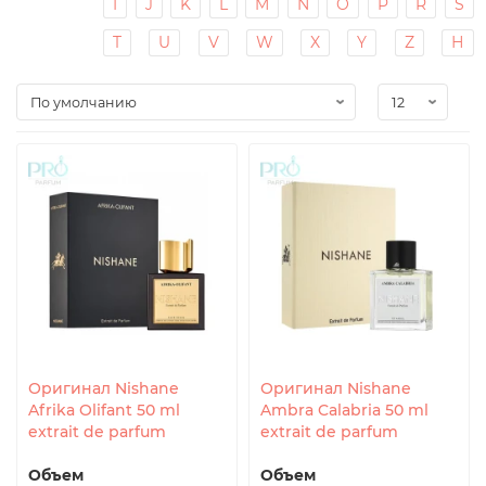
I
J
K
L
M
N
O
P
R
S
T
U
V
W
X
Y
Z
Н
Оригинал Nishane
Оригинал Nishane
Afrika Olifant 50 ml
Ambra Calabria 50 ml
extrait de parfum
extrait de parfum
Объем
Объем