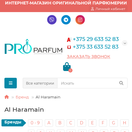
ИНТЕРНЕТ-МАГАЗИН ОРИГИНАЛЬНОЙ ПАРФЮМЕРИИ
Личный кабинет
+375 29 633 52 83
+375 33 633 52 83
ЗАКАЗАТЬ ЗВОНОК
0
Все категории
Бренд
Al Haramain
Al Haramain
Бренды
0 - 9
A
B
C
D
E
F
G
H