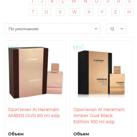
I
J
K
L
M
N
O
P
R
S
T
U
V
W
X
Y
Z
Н
Оригинал Al Haramain
Оригинал Al Haramain
AMBER OUD 60 ml edp
Amber Oud Black
Edition 100 ml edp
Объем
Объем