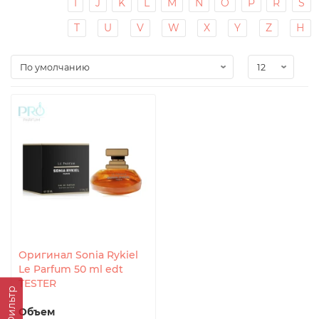
I
J
K
L
M
N
O
P
R
S
T
U
V
W
X
Y
Z
Н
Оригинал Sonia Rykiel
Le Parfum 50 ml edt
TESTER
Фильтр
Объем