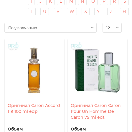
I
J
K
L
M
N
O
P
R
S
T
U
V
W
X
Y
Z
Н
Оригинал Caron Accord
Оригинал Caron Caron
119 100 ml edp
Pour Un Homme De
Caron 75 ml edt
Объем
Объем