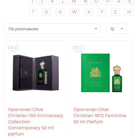
I
J
K
L
M
N
O
P
R
S
T
U
V
W
X
Y
Z
Н
Оригинал Clive
Оригинал Clive
Christian 150 Anniversary
Christian 1872 Feminine
Collection
50 ml Parfum
Contemporary 50 ml
parfum