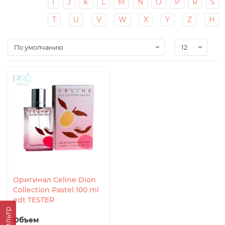
I
J
K
L
M
N
O
P
R
S
T
U
V
W
X
Y
Z
Н
Оригинал Celine Dion
Collection Pastel 100 ml
edt TESTER
Фильтр
Объем