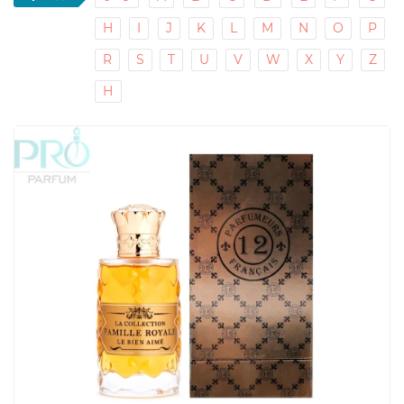
H
I
J
K
L
M
N
O
P
R
S
T
U
V
W
X
Y
Z
Н