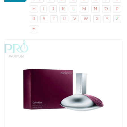
H
I
J
K
L
M
N
O
P
R
S
T
U
V
W
X
Y
Z
Н