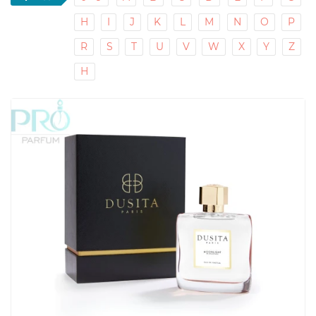
H
I
J
K
L
M
N
O
P
R
S
T
U
V
W
X
Y
Z
Н