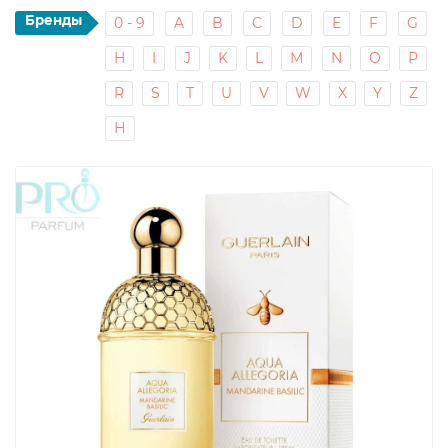
Бренды
0 - 9
A
B
C
D
E
F
G
H
I
J
K
L
M
N
O
P
R
S
T
U
V
W
X
Y
Z
Н