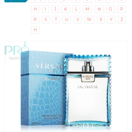
H
I
J
K
L
M
N
O
P
R
S
T
U
V
W
X
Y
Z
Н